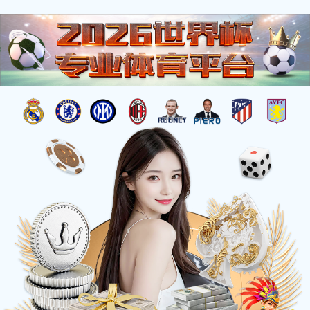
立即注册
爱游戏官方网站
官网 ·
权威体育数据平台
爱游戏官方网站 OFFICIAL WEBSITE
自2022年创立以来，
爱游戏官方网站
致力于为用户提
供包括NBA、英超、欧洲杯、LPL在内的热门赛事直播
与数据服务，广受用户信赖。
立即下载爱游戏官方网站APP