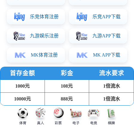
2026-06-09 15:02
43 次阅读
取代科纳特！利物浦敲定四人候选名单 23
岁巴西国脚在列
英超豪门利物浦近期在后防线的调整上动作频频，据
英国多家媒体报道，由于阵中法国中卫科纳特的表现
未达预期且伤病隐患频发，俱乐部高层已着手制定替
代方案，并正式敲定了一份四人候选名单。在这份名
单中，一位23岁的巴西国脚赫然在列，成为今夏取代
科纳特的热门人选。