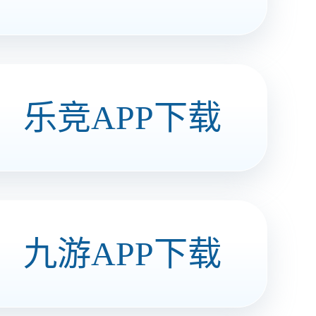
250场得分纪录是
-01