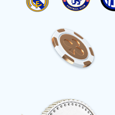
立即下载爱游戏官方网站APP
首页
/
体育快讯
/ 正文