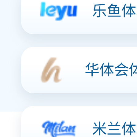
上一篇：
福克斯vs莫兰特快攻得分率对比：国…