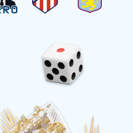
2026-06-08 15:02
42 次阅读
露出一个显著短板：本土球员巴顿在右路内
通过国产球员打穿右路防线的战术构想，在
队的边路进攻效率大打折扣，更凸显了津门
援状态起伏或被严防时，球队的右路便如同