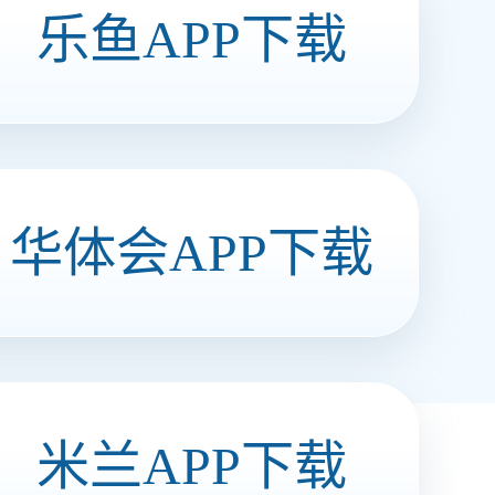
“外援独角戏”转变为“全员交响曲”。
须正视巴顿传中质量问题背后的体系性缺
信任本土球员的成长曲线，还是加速引进新
传中弧线里。当天津球迷不再为巴顿的内切
虎，才算真正走出了依赖外援的舒适区。
下一篇：
取代科纳特！利物浦敲定四人候选名