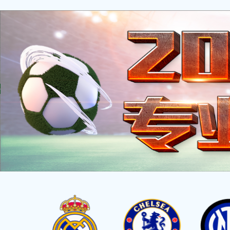
立即注册
爱游戏官方网站
官网
数据平台
爱游戏官方网站 OFFICIAL WEBSITE
自2022年创立以来，
爱游戏官方网站
致力于为用
杯、LPL在内的热门赛事直播与数据服务，广受