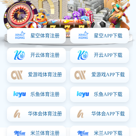
首页
/
体育快讯
/ 正文