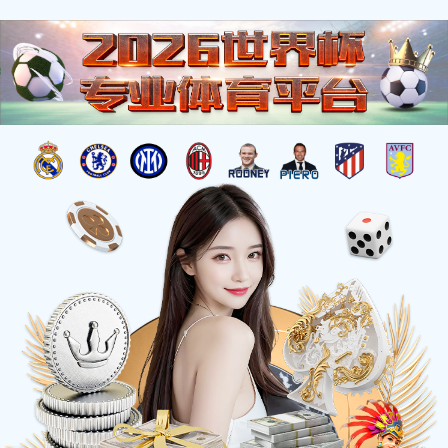
立即注册
爱游戏官方网站
官网 ·
权威体育数据平台
爱游戏官方网站 OFFICIAL WEBSITE
自2022年创立以来，
爱游戏官方网站
致力于为用户提
供包括NBA、英超、欧洲杯、LPL在内的热门赛事直播
与数据服务，广受用户信赖。
立即下载爱游戏官方网站APP